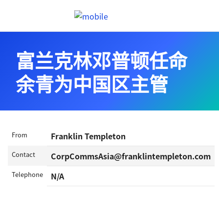
跳往內容
Header menu toggle
search
富兰克林邓普顿任命
余青为中国区主管
From
Franklin Templeton
Contact
CorpCommsAsia@franklintempleton.com
Telephone
N/A