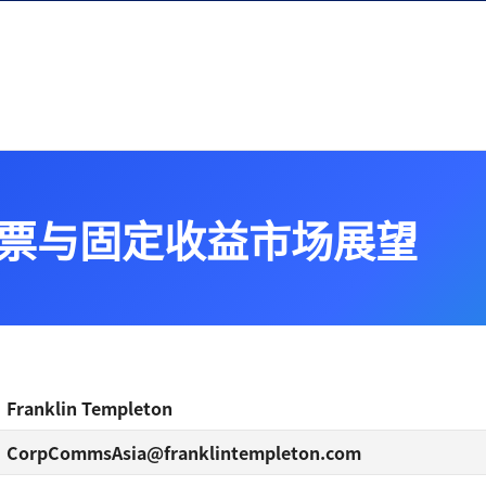
股票与固定收益市场展望
Franklin Templeton
CorpCommsAsia@franklintempleton.com